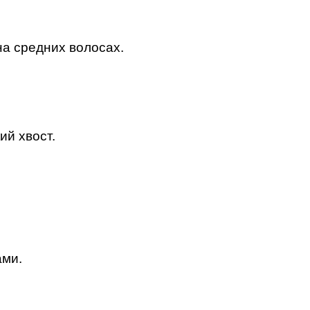
на средних волосах.
ий хвост.
ами.