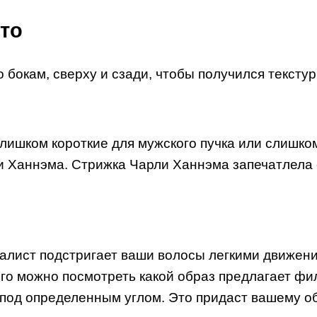
то
о бокам, сверху и сзади, чтобы получился тексту
слишком короткие для мужского пучка или слишко
ли Ханнэма. Стрижка Чарли Ханнэма запечатлела
иалист подстригает ваши волосы легкими движе
того можно посмотреть какой образ предлагает ф
 под определенным углом. Это придаст вашему об