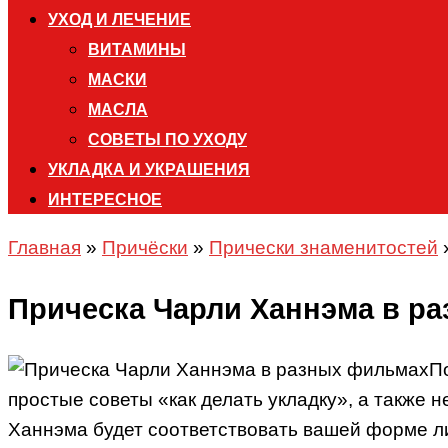
УХОД И ЛЕЧЕНИЕ
ВИТАМИНЫ
МАСКИ
МАСЛА
СОВЕТЫ ПО УХОДУ
УКЛАДКА И УКРАШЕНИЯ
ИНТЕРЕСНОЕ
Главная
»
Причёски
»
Прически знаменитостей
Прическа Чарли Ханнэма в р
П
простые советы «как делать укладку», а также 
Ханнэма будет соответствовать вашей форме лиц