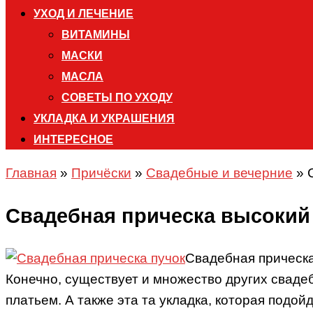
УХОД И ЛЕЧЕНИЕ
ВИТАМИНЫ
МАСКИ
МАСЛА
СОВЕТЫ ПО УХОДУ
УКЛАДКА И УКРАШЕНИЯ
ИНТЕРЕСНОЕ
Главная
»
Причёски
»
Свадебные и вечерние
»
Свадебная прическа высокий и
Свадебная прическа
Конечно, существует и множество других свадеб
платьем. А также эта та укладка, которая подо