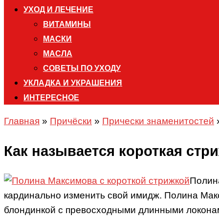
УХОД И ЛЕЧЕНИЕ
ВИТАМИНЫ
МАСКИ
МАСЛА
СОВЕТЫ ПО УХОДУ
УКЛАДКА И УКРАШЕНИЯ
ИНТЕРЕСНОЕ
Главная
»
Причёски
»
Прически знаменитостей
Как называется короткая ст
Полин
кардинально изменить свой имидж. Полина Макс
блондинкой с превосходными длинными локонами