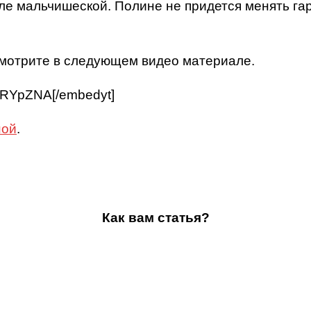
ле мальчишеской. Полине не придется менять гард
 смотрите в следующем видео материале.
kxRYpZNA[/embedyt]
ной
.
Как вам статья?