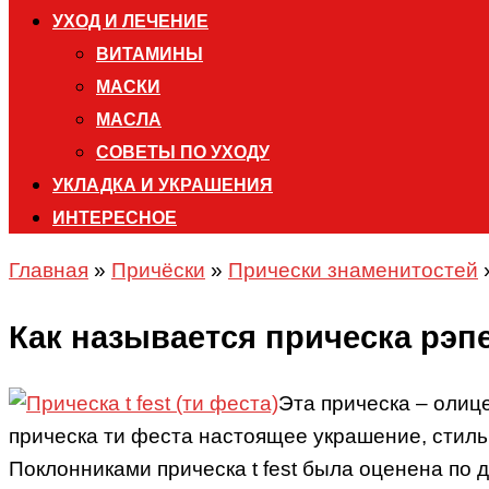
УХОД И ЛЕЧЕНИЕ
ВИТАМИНЫ
МАСКИ
МАСЛА
СОВЕТЫ ПО УХОДУ
УКЛАДКА И УКРАШЕНИЯ
ИНТЕРЕСНОЕ
Главная
»
Причёски
»
Прически знаменитостей
Как называется прическа рэпер
Эта прическа – олиц
прическа ти феста настоящее украшение, стиль 
Поклонниками прическа t fest была оценена по 