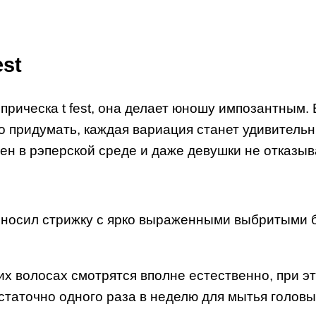
est
ческа t fest, она делает юношу импозантным. В в
но придумать, каждая вариация станет удивител
рен в рэперской среде и даже девушки не отказыв
т) носил стрижку с ярко выраженными выбритыми 
х волосах смотрятся вполне естественно, при э
статочно одного раза в неделю для мытья головы.